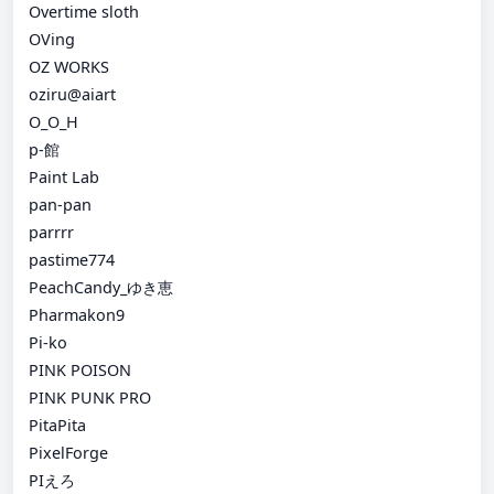
Overtime sloth
OVing
OZ WORKS
oziru@aiart
O_O_H
p-館
Paint Lab
pan-pan
parrrr
pastime774
PeachCandy_ゆき恵
Pharmakon9
Pi-ko
PINK POISON
PINK PUNK PRO
PitaPita
PixelForge
PIえろ