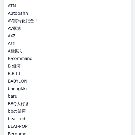
ATN
Autobahn
AV実写化記念！
AV家族
AXZ
Azz
A極振り
B-command
B-銀河
B.B.T.T.
BABYLON
baengkki
baru
BBQ大好き
bbの部屋
bear red
BEAT-POP
Bergamo