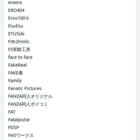
ereere
ERO404
Eros100％
EsuEsu
ETUSiAi
F.W.ZHolic
F5実験工房
face to face
FakeReal
FAKE庵
Family
Fanatic Pictures
FANZA同人オリジナル
FANZA同人ボイコミ
FAT
Fatalpulse
FDSP
FeOワークス