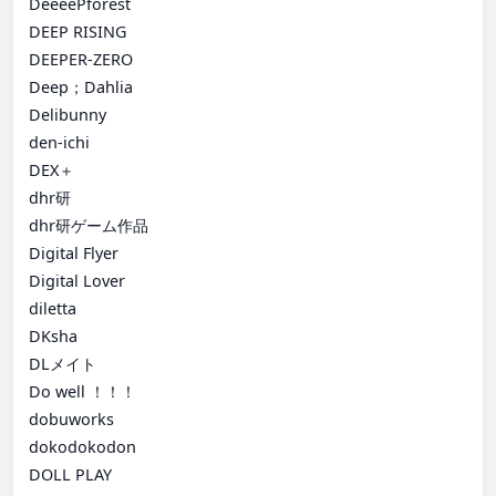
DeeeePforest
DEEP RISING
DEEPER-ZERO
Deep；Dahlia
Delibunny
den-ichi
DEX＋
dhr研
dhr研ゲーム作品
Digital Flyer
Digital Lover
diletta
DKsha
DLメイト
Do well ！！！
dobuworks
dokodokodon
DOLL PLAY