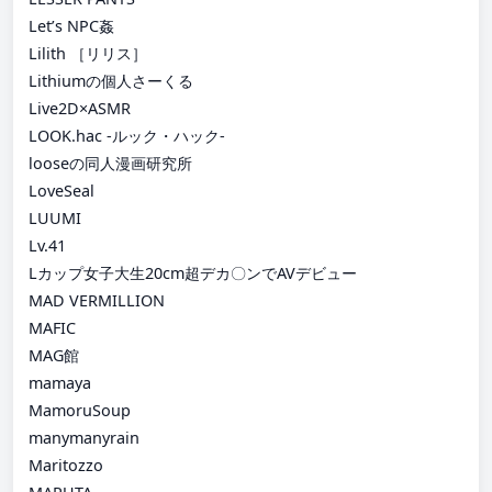
Let’s NPC姦
Lilith ［リリス］
Lithiumの個人さーくる
Live2D×ASMR
LOOK.hac -ルック・ハック-
looseの同人漫画研究所
LoveSeal
LUUMI
Lv.41
Lカップ女子大生20cm超デカ〇ンでAVデビュー
MAD VERMILLION
MAFIC
MAG館
mamaya
MamoruSoup
manymanyrain
Maritozzo