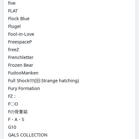
five
FLAT
Flock Blue
Flugel
Fool-in-Love
FreespaceP
freeZ
Frenchletter
Frozen Bear
FudooManken
Full Shock!!!!(旧:Strange hatching)
Fury Formation
FZ：
F〇O
Fの骨董箱
F・A・S
G10
GALS COLLECTION