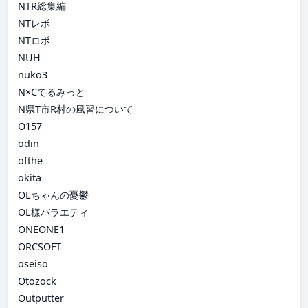
NTR総集編
NTレボ
NTロボ
NUH
nuko3
N×Cてるみっと
N県T市R村の風習について
O157
odin
ofthe
okita
OLちゃんの憂鬱
OL様バラエティ
ONEONE1
ORCSOFT
oseiso
Otozock
Outputter