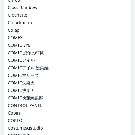
Class Rainbow
Clochette
Cloudmoon
Colapi
COMEX
COMIC E×E
COMIC 憑依の時間
COMICアイル
COMICアイル 総集編
COMICマザーズ
COMIC失楽天
COMIC快楽天
COMIC快艶編集部
CONTROL PANEL
Copin
CORTO
CostumeAIstudio