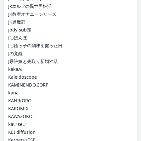
Jkエルフの異世界妊活
JK教室オナニーシリーズ
JK退魔部
jody-sub郎
J〇ほんぽ
J〇姪っ子の弱味を握った日
Jの覚醒
J系許嫁と先取り新婚性活
kakaAI
Kaleidoscope
KAMINENDO.CORP
kana
KANIKORO
KAROMIX
KAWAZOKO
kaいseい
KEI diffusion
KerberusTSF