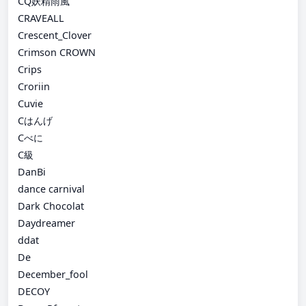
CQ妖精雨風
CRAVEALL
Crescent_Clover
Crimson CROWN
Crips
Croriin
Cuvie
Cはんげ
Cべに
C級
DanBi
dance carnival
Dark Chocolat
Daydreamer
ddat
De
December_fool
DECOY