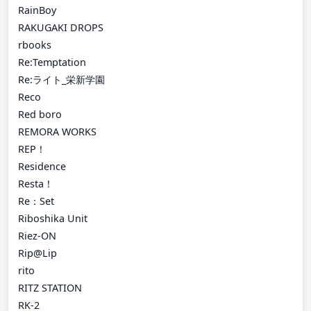
RainBoy
RAKUGAKI DROPS
rbooks
Re:Temptation
Re:ライト_栄新学園
Reco
Red boro
REMORA WORKS
REP！
Residence
Resta！
Re：Set
Riboshika Unit
Riez-ON
Rip@Lip
rito
RITZ STATION
RK-2