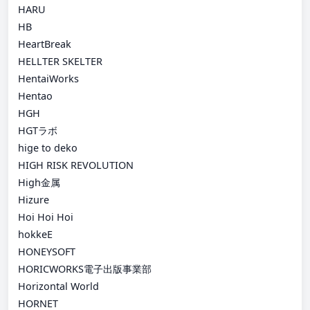
HARU
HB
HeartBreak
HELLTER SKELTER
HentaiWorks
Hentao
HGH
HGTラボ
hige to deko
HIGH RISK REVOLUTION
High金属
Hizure
Hoi Hoi Hoi
hokkeE
HONEYSOFT
HORICWORKS電子出版事業部
Horizontal World
HORNET