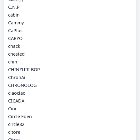
C.N.P
cabin
Cammy
CaPlus
CARYO
chack
chested
chin
CHINZURI BOP
ChronAi
CHRONOLOG
ciaociao
CICADA
Cior
Circle Eden
circle82
citore
Citrus