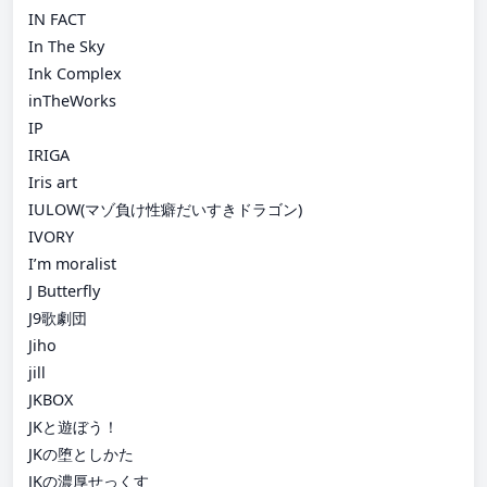
IN FACT
In The Sky
Ink Complex
inTheWorks
IP
IRIGA
Iris art
IULOW(マゾ負け性癖だいすきドラゴン)
IVORY
I’m moralist
J Butterfly
J9歌劇団
Jiho
jill
JKBOX
JKと遊ぼう！
JKの堕としかた
JKの濃厚せっくす